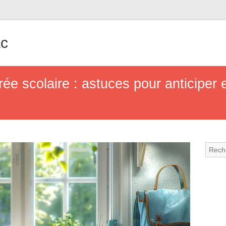
ac
rée scolaire : astuces pour anticiper 