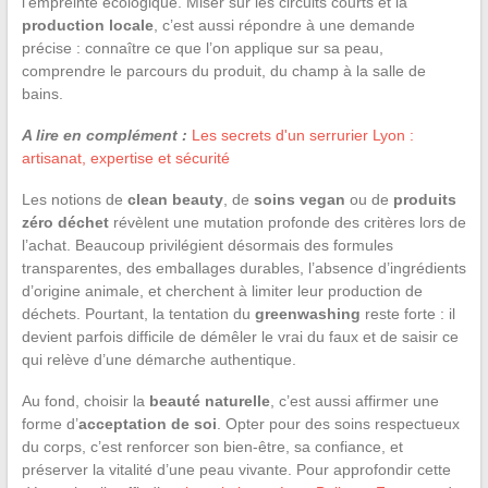
l’empreinte écologique. Miser sur les circuits courts et la
production locale
, c’est aussi répondre à une demande
précise : connaître ce que l’on applique sur sa peau,
comprendre le parcours du produit, du champ à la salle de
bains.
A lire en complément :
Les secrets d'un serrurier Lyon :
artisanat, expertise et sécurité
Les notions de
clean beauty
, de
soins vegan
ou de
produits
zéro déchet
révèlent une mutation profonde des critères lors de
l’achat. Beaucoup privilégient désormais des formules
transparentes, des emballages durables, l’absence d’ingrédients
d’origine animale, et cherchent à limiter leur production de
déchets. Pourtant, la tentation du
greenwashing
reste forte : il
devient parfois difficile de démêler le vrai du faux et de saisir ce
qui relève d’une démarche authentique.
Au fond, choisir la
beauté naturelle
, c’est aussi affirmer une
forme d’
acceptation de soi
. Opter pour des soins respectueux
du corps, c’est renforcer son bien-être, sa confiance, et
préserver la vitalité d’une peau vivante. Pour approfondir cette