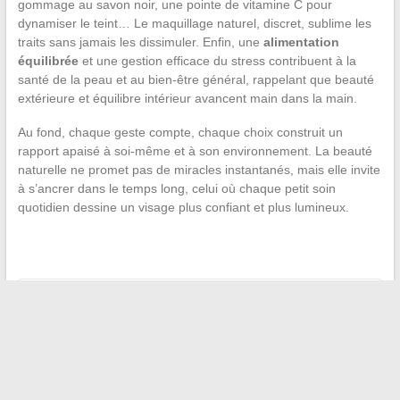
gommage au savon noir, une pointe de vitamine C pour
dynamiser le teint… Le maquillage naturel, discret, sublime les
traits sans jamais les dissimuler. Enfin, une
alimentation
équilibrée
et une gestion efficace du stress contribuent à la
santé de la peau et au bien-être général, rappelant que beauté
extérieure et équilibre intérieur avancent main dans la main.
Au fond, chaque geste compte, chaque choix construit un
rapport apaisé à soi-même et à son environnement. La beauté
naturelle ne promet pas de miracles instantanés, mais elle invite
à s’ancrer dans le temps long, celui où chaque petit soin
quotidien dessine un visage plus confiant et plus lumineux.
←
Comment choisir la formation idéale pour booster votre
carrière professionnelle
Tout savoir pour réussir votre projet de maison de A à Z
→
Recherche