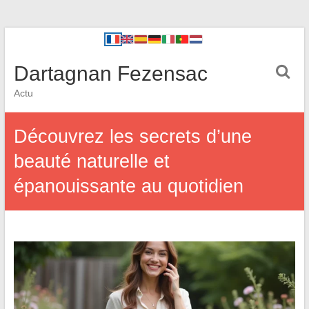
Dartagnan Fezensac
Actu
Découvrez les secrets d’une
beauté naturelle et
épanouissante au quotidien