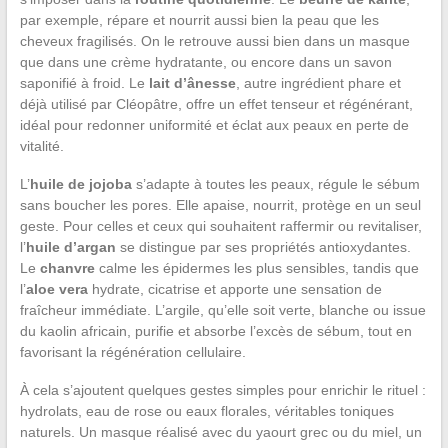
par exemple, répare et nourrit aussi bien la peau que les
cheveux fragilisés. On le retrouve aussi bien dans un masque
que dans une crème hydratante, ou encore dans un savon
saponifié à froid. Le
lait d’ânesse
, autre ingrédient phare et
déjà utilisé par Cléopâtre, offre un effet tenseur et régénérant,
idéal pour redonner uniformité et éclat aux peaux en perte de
vitalité.
L’
huile de jojoba
s’adapte à toutes les peaux, régule le sébum
sans boucher les pores. Elle apaise, nourrit, protège en un seul
geste. Pour celles et ceux qui souhaitent raffermir ou revitaliser,
l’
huile d’argan
se distingue par ses propriétés antioxydantes.
Le
chanvre
calme les épidermes les plus sensibles, tandis que
l’
aloe vera
hydrate, cicatrise et apporte une sensation de
fraîcheur immédiate. L’argile, qu’elle soit verte, blanche ou issue
du kaolin africain, purifie et absorbe l’excès de sébum, tout en
favorisant la régénération cellulaire.
À cela s’ajoutent quelques gestes simples pour enrichir le rituel :
hydrolats, eau de rose ou eaux florales, véritables toniques
naturels. Un masque réalisé avec du yaourt grec ou du miel, un