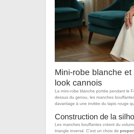
Mini-robe blanche et
look cannois
La mini-robe blanche portée pendant le 
dessus du genou, les manches bouffantes 
davantage à une invitée du tapis rouge q
Construction de la silh
Les manches bouffantes créent du volume 
triangle inversé. C’est un choix de
propor