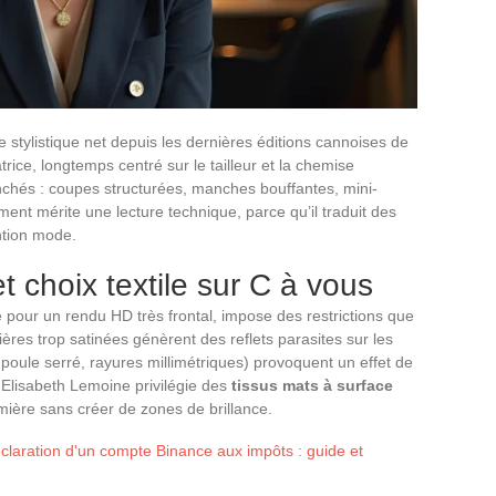
stylistique net depuis les dernières éditions cannoises de
rice, longtemps centré sur le tailleur et la chemise
anchés : coupes structurées, manches bouffantes, mini-
nt mérite une lecture technique, parce qu’il traduit des
ntion mode.
t choix textile sur C à vous
e pour un rendu HD très frontal, impose des restrictions que
ières trop satinées génèrent des reflets parasites sur les
-poule serré, rayures millimétriques) provoquent un effet de
Elisabeth Lemoine privilégie des
tissus mats à surface
umière sans créer de zones de brillance.
claration d'un compte Binance aux impôts : guide et