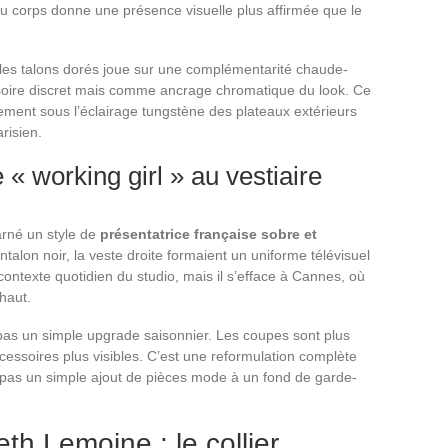
u corps donne une présence visuelle plus affirmée que le
 les talons dorés joue sur une complémentarité chaude-
ssoire discret mais comme ancrage chromatique du look. Ce
ement sous l’éclairage tungstène des plateaux extérieurs
risien.
 « working girl » au vestiaire
rné un style de
présentatrice française sobre et
talon noir, la veste droite formaient un uniforme télévisuel
contexte quotidien du studio, mais il s’efface à Cannes, où
 haut.
as un simple upgrade saisonnier. Les coupes sont plus
ccessoires plus visibles. C’est une reformulation complète
e, pas un simple ajout de pièces mode à un fond de garde-
th Lemoine : le collier