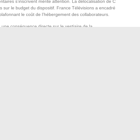
taires s’inscrivent mérite attention. La délocalisation de C
sur le budget du dispositif. France Télévisions a encadré
lafonnant le coût de l’hébergement des collaborateurs.
 une conséquence directe sur le vestiaire de la
s pas ostentatoire
, pour ne pas alimenter les critiques sur
rter une mini-robe blanche et des talons dorés à Cannes,
: suffisamment mode pour exister dans l’environnement du
pas heurter le public de France 5.
es créateurs et pièces
as systématiquement sur les marques qu’elle porte, ce
e look » qui domine le style des présentatrices
rque comme Paloma Stella, positionnée en bijouterie
rie de luxe, illustre cet équilibre.
rête pas le flanc aux critiques
 l’écran
tes avec la fréquence d’un direct quotidien