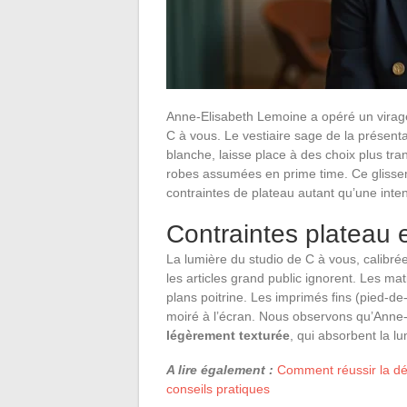
Anne-Elisabeth Lemoine a opéré un virage 
C à vous. Le vestiaire sage de la présentat
blanche, laisse place à des choix plus tr
robes assumées en prime time. Ce glisseme
contraintes de plateau autant qu’une inte
Contraintes plateau e
La lumière du studio de C à vous, calibré
les articles grand public ignorent. Les mat
plans poitrine. Les imprimés fins (pied-de
moiré à l’écran. Nous observons qu’Anne-
légèrement texturée
, qui absorbent la l
A lire également :
Comment réussir la dé
conseils pratiques