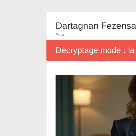
Dartagnan Fezens
Actu
Décryptage mode : la 