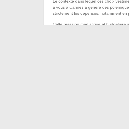
Le contexte dans lequel ces choix vestimen
à vous à Cannes a généré des polémiques 
strictement les dépenses, notamment en p
Cette pression médiatique et budgétaire a
présentatrice. Le look doit rester
chic mai
le train de vie supposé de l’émission. Po
c’est prendre un risque d’image calculé 
festival, suffisamment accessible pour ne 
L’arbitrage entre marqu
accessibles
Anne-Elisabeth Lemoine ne communique p
qui contraste avec la tendance au « get th
américaines. Le choix de bijoux d’une ma
fantaisie haut de gamme plutôt qu’en joaille
Positionnement prix accessible qui ne p
Design suffisamment fort pour exister à
Pièces portables au quotidien, cohéren