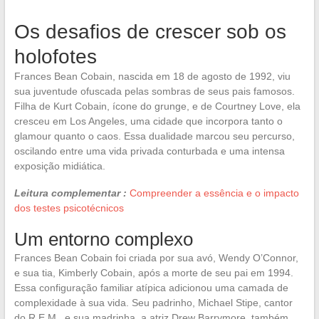
Os desafios de crescer sob os
holofotes
Frances Bean Cobain, nascida em 18 de agosto de 1992, viu
sua juventude ofuscada pelas sombras de seus pais famosos.
Filha de Kurt Cobain, ícone do grunge, e de Courtney Love, ela
cresceu em Los Angeles, uma cidade que incorpora tanto o
glamour quanto o caos. Essa dualidade marcou seu percurso,
oscilando entre uma vida privada conturbada e uma intensa
exposição midiática.
Leitura complementar :
Compreender a essência e o impacto
dos testes psicotécnicos
Um entorno complexo
Frances Bean Cobain foi criada por sua avó, Wendy O’Connor,
e sua tia, Kimberly Cobain, após a morte de seu pai em 1994.
Essa configuração familiar atípica adicionou uma camada de
complexidade à sua vida. Seu padrinho, Michael Stipe, cantor
do R.E.M., e sua madrinha, a atriz Drew Barrymore, também