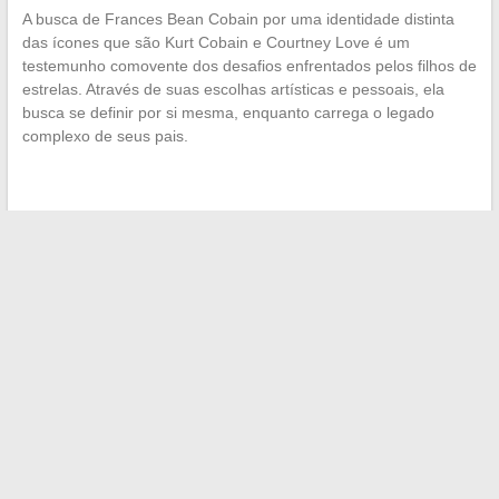
A busca de Frances Bean Cobain por uma identidade distinta
das ícones que são Kurt Cobain e Courtney Love é um
testemunho comovente dos desafios enfrentados pelos filhos de
estrelas. Através de suas escolhas artísticas e pessoais, ela
busca se definir por si mesma, enquanto carrega o legado
complexo de seus pais.
←
Desmistificando o cálculo do salário: da remuneração
bruta à remuneração líquida
Facilitar a integração de ferramentas digitais no dia a dia dos
funcionários de transporte público
→
Search