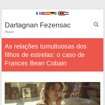
Dartagnan Fezensac
Atuais
As relações tumultuosas dos
filhos de estrelas: o caso de
Frances Bean Cobain