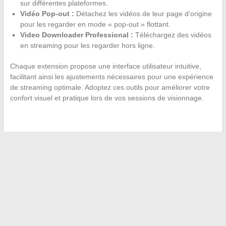
sur différentes plateformes.
Vidéo Pop-out :
Détachez les vidéos de leur page d’origine
pour les regarder en mode « pop-out » flottant.
Video Downloader Professional :
Téléchargez des vidéos
en streaming pour les regarder hors ligne.
Chaque extension propose une interface utilisateur intuitive,
facilitant ainsi les ajustements nécessaires pour une expérience
de streaming optimale. Adoptez ces outils pour améliorer votre
confort visuel et pratique lors de vos sessions de visionnage.
←
Comment profiter de films et séries en ligne sans passer
par la création de compte ?
Préparation de la rentrée scolaire : astuces pour anticiper et
s’organiser efficacement
→
Recherche