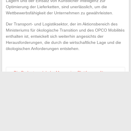
Lagern und der Einsatz von Künstlicher Intelligenz zur
Optimierung der Lieferketten, sind unerlässlich, um die
Wettbewerbsfähigkeit der Unternehmen zu gewährleisten.
Der Transport- und Logistiksektor, der im Aktionsbereich des
Ministeriums für ökologische Transition und des OPCO Mobilités
enthalten ist, entwickelt sich weiterhin angesichts der
Herausforderungen, die durch die wirtschaftliche Lage und die
ökologischen Anforderungen entstehen.
←
Die Bedeutung lokaler Messaging-Plattformen für
Unternehmen und Bewohner
Die besten digitalen Werkzeuge zur Optimierung Ihrer
Organisation
→
Suchen