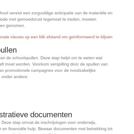
ool vereist een zorgvuldige anticipatie van de materiële en
riode met gemoedsrust tegemoet te treden, moeten
rden genomen.
ionale nieuws op een klik afstand om geïnformeerd te blijven
ullen
an de schoolspullen. Deze stap helpt om te weten wat
ft moet worden. Voorkom verspilling door de spullen van
r van promotionele campagnes voor de noodzakelijke
n onder andere:
istratieve documenten
 Deze stap omvat de inschrijvingen voor onderwijs,
en financiële hulp. Bewaar documenten met betrekking tot