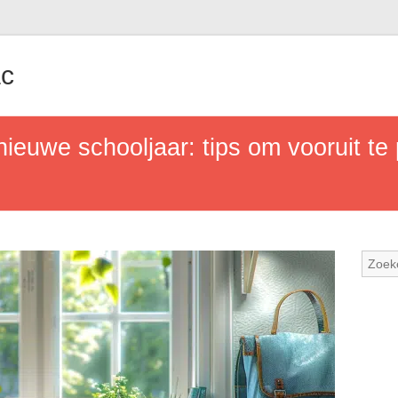
ac
ieuwe schooljaar: tips om vooruit te 