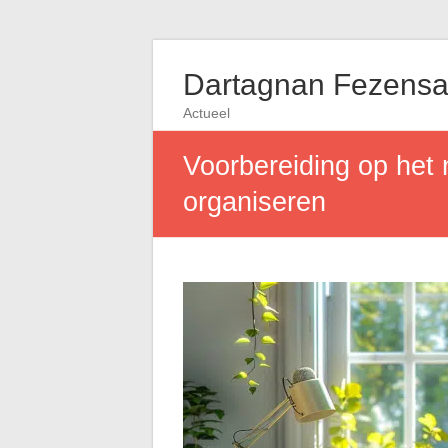
Dartagnan Fezens
Actueel
Voorbereiding op het n
organiseren