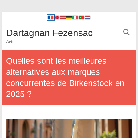
Dartagnan Fezensac
Actu
Quelles sont les meilleures
alternatives aux marques
concurrentes de Birkenstock en
2025 ?